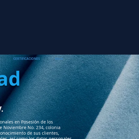
CERTIFICACIONES
More
dad
.
onales en Posesión de los
0 de Noviembre No. 234, colonia
conocimiento de sus clientes,
les, así como los datos personales