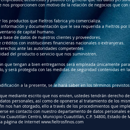
e nos proporcionen con motivo de la relación de negocios que con n
 los productos que Fieltros fabrica y/o comercializa.
 información y documentación que le sea requerida a Fieltros por 
nventario de capital humano.
 base de datos de nuestros clientes y proveedores.
créditos con instituciones financieras nacionales o extranjeras.
 derechos ante las autoridades competentes
lidad del producto o servicio que nos suministren.
ón que tengan a bien entregarnos será empleada únicamente para 
o, y será protegida con las medidas de seguridad contenidas en la 
ificación a la presente, se le hará saber en los términos previstos
que mediante escrito que nos envíen, ustedes tendrán derecho de a
 datos personales, así como de oponerse al tratamiento de los mis
 fin nos han otorgado, ello a través de los procedimientos que imp
rse en contacto con nuestro departamento de datos personales e
nia Cuautitlán Centro, Municipio Cuautitlán, C.P. 54800, Estado de M
ra página de Internet
www.fieltrosfinos.com